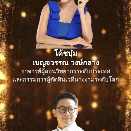
โค้ชบุ๋ม
เบญจวรรณ วงษ์กลาง
อาจารย์ผู้สอนวิทยากรระดับประเทศ
และกรรมการผู้ตัดสินเวทีนางงามระดับโลก